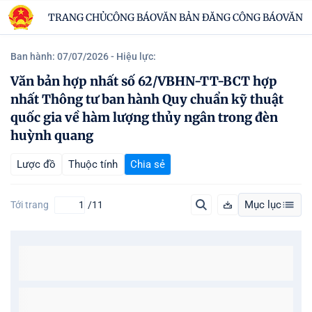
TRANG CHỦ
CÔNG BÁO
VĂN BẢN ĐĂNG CÔNG BÁO
VĂN B
Ban hành: 07/07/2026
- Hiệu lực:
Văn bản hợp nhất số 62/VBHN-TT-BCT hợp
nhất Thông tư ban hành Quy chuẩn kỹ thuật
quốc gia về hàm lượng thủy ngân trong đèn
huỳnh quang
Lược đồ
Thuộc tính
Chia sẻ
Mục lục
Tới trang
/11