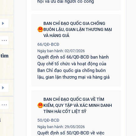
hội và ưu đãi người có công
BAN CHỈ ĐẠO QUỐC GIA CHỐNG
BUÔN LẬU, GIAN LẬN THƯƠNG MẠI
VÀ HÀNG GIẢ
66/QĐ-BCĐ
Ngày ban hành: 02/07/2026
 tìm
Quyết định số 66/QĐ-BCĐ ban hành
Quy chế tổ chức và hoạt động của
Ban Chỉ đạo quốc gia chống buôn
lậu, gian lận thương mại và hàng giả
BAN CHỈ ĐẠO QUỐC GIA VỀ TÌM
KIẾM, QUY TẬP VÀ XÁC MINH DANH
TÍNH HÀI CỐT LIỆT SỸ
i
50/QĐ-BCĐ
Ngày ban hành: 29/05/2026
Quyết định số 50/QĐ-BCĐ về việc