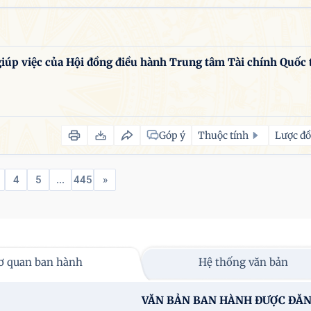
úp việc của Hội đồng điều hành Trung tâm Tài chính Quốc 
Góp ý
Thuộc tính
Lược đồ
4
5
...
445
»
ơ quan ban hành
Hệ thống văn bản
VĂN BẢN BAN HÀNH ĐƯỢC ĐĂN