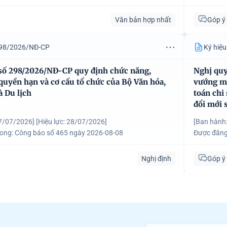
Văn bản hợp nhất
Góp ý
 298/2026/NĐ-CP
Ký hiệ
số 298/2026/NĐ-CP quy định chức năng,
Nghị quy
quyền hạn và cơ cấu tổ chức của Bộ Văn hóa,
vướng mắ
à Du lịch
toán chi
đổi mới 
27/07/2026]
[Hiệu lực: 28/07/2026]
[Ban hành
rong:
Công báo số 465 ngày 2026-08-08
Được đăng
Nghị định
Góp ý
 297/2026/NĐ-CP
Ký hiệ
số 297/2026/NĐ-CP quy định chức năng,
Nghị quy
quyền hạn và cơ cấu tổ chức của Bộ Dân tộc và
chính sá