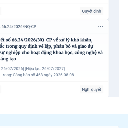
Quyết định
u: 66.24/2026/NQ-CP
ết số 66.24/2026/NQ-CP về xử lý khó khăn,
c trong quy định về lập, phân bổ và giao dự
 sự nghiệp cho hoạt động khoa học, công nghệ và
sáng tạo
: 26/07/2026]
[Hiệu lực: 26/07/2027]
 trong:
Công báo số 463 ngày 2026-08-08
Nghị quyết
u: 66.23/2026/NQ-CP
ết số 66.23/2026/NQ-CP ban hành các cơ chế,
ch đặc thù nhằm xử lý khó khăn, vướng mắc