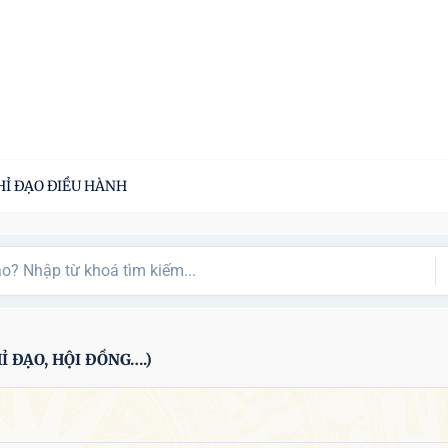
HỈ ĐẠO ĐIỀU HÀNH
 ĐẠO, HỘI ĐỒNG….)