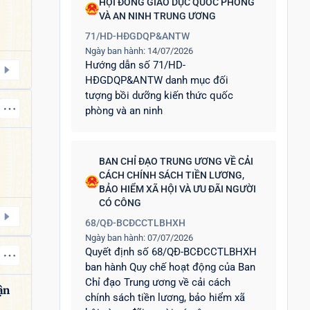
HỘI ĐỒNG GIÁO DỤC QUỐC PHÒNG
VÀ AN NINH TRUNG ƯƠNG
71/HD-HĐGDQP&ANTW
Ngày ban hành: 14/07/2026
Hướng dẫn số 71/HD-
HĐGDQP&ANTW danh mục đối
tượng bồi dưỡng kiến thức quốc
phòng và an ninh
BAN CHỈ ĐẠO TRUNG ƯƠNG VỀ CẢI
CÁCH CHÍNH SÁCH TIỀN LƯƠNG,
BẢO HIỂM XÃ HỘI VÀ ƯU ĐÃI NGƯỜI
CÓ CÔNG
68/QĐ-BCĐCCTLBHXH
Ngày ban hành: 07/07/2026
Quyết định số 68/QĐ-BCĐCCTLBHXH
ban hành Quy chế hoạt động của Ban
Chỉ đạo Trung ương về cải cách
ận
chính sách tiền lương, bảo hiểm xã