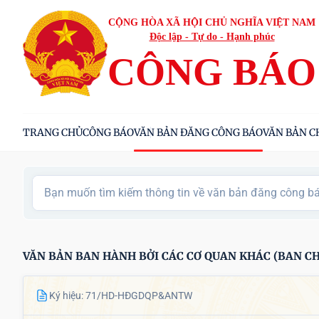
CỘNG HÒA XÃ HỘI CHỦ NGHĨA VIỆT NAM
Độc lập - Tự do - Hạnh phúc
CÔNG BÁO
TRANG CHỦ
CÔNG BÁO
VĂN BẢN ĐĂNG CÔNG BÁO
VĂN BẢN C
VĂN BẢN BAN HÀNH BỞI CÁC CƠ QUAN KHÁC (BAN CHỈ
Ký hiệu: 71/HD-HĐGDQP&ANTW