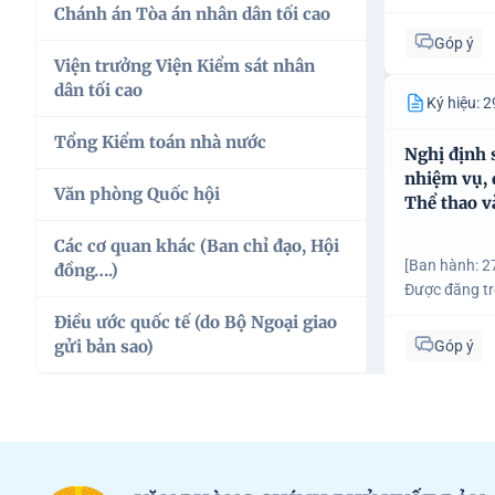
Chánh án Tòa án nhân dân tối cao
Hội đồng thẩm phán Tòa án nhân
dân tối cao
BỘ DÂN TỘC VÀ TÔN GIÁO
Góp ý
Viện trưởng Viện Kiểm sát nhân
Chánh án Tòa án nhân dân tối cao
dân tối cao
BỘ GIÁO DỤC VÀ ĐÀO TẠO
Ký hiệu:
Tổng Kiểm toán nhà nước
Viện trưởng Viện Kiểm sát nhân dân
BỘ KHOA HỌC VÀ CÔNG NGHỆ
Nghị định 
tối cao
nhiệm vụ, 
Văn phòng Quốc hội
Tổng Kiểm toán nhà nước
BỘ NGOẠI GIAO
Thể thao v
BỘ NÔNG NGHIỆP VÀ MÔI
Các cơ quan khác (Ban chỉ đạo, Hội
Văn phòng Quốc hội
TRƯỜNG
[Ban hành: 
đồng….)
Được đăng t
BỘ NỘI VỤ
Điều ước quốc tế (do Bộ Ngoại giao
Các cơ quan khác (Ban chỉ đạo, Hội
gửi bản sao)
đồng….)
Góp ý
BỘ QUỐC PHÒNG
Điều ước quốc tế (do Bộ Ngoại giao
Ký hiệu:
BỘ TÀI CHÍNH
gửi bản sao)
Nghị định 
BỘ TƯ PHÁP
nhiệm vụ, 