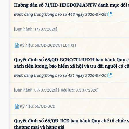
Hướng dẫn số 71/HD-HĐGDQP&ANTW danh mục đối tượ
Được đăng trong:
Công báo số 448 ngày 2026-07-28
[Ban hành: 14/07/2026]
Ký hiệu: 68/QĐ-BCĐCCTLBHXH
Quyết định số 68/QĐ-BCĐCCTLBHXH ban hành Quy chế
sách tiền lương, bảo hiểm xã hội và ưu đãi người có c
Được đăng trong:
Công báo số 421 ngày 2026-07-20
[Ban hành: 07/07/2026]
[Hiệu lực: 07/07/2026]
Ký hiệu: 66/QĐ-BCĐ
Quyết định số 66/QĐ-BCĐ ban hành Quy chế tổ chức và
thương mại và hàng giả