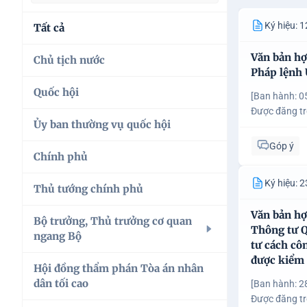
Ký hiệu:
Tất cả
Văn bản h
Chủ tịch nước
Pháp lệnh 
Quốc hội
Chủ tịch nước
[Ban hành: 0
Được đăng t
Ủy ban thường vụ quốc hội
Quốc hội
Góp ý
Chính phủ
Ủy ban thường vụ quốc hội
Ký hiệu:
Thủ tướng chính phủ
Chính phủ
Văn bản h
Bộ trưởng, Thủ trưởng cơ quan
Thủ tướng chính phủ
Thông tư Q
ngang Bộ
tư cách côn
được kiểm
Hội đồng thẩm phán Tòa án nhân
BỘ CÔNG AN
dân tối cao
[Ban hành: 2
Được đăng t
BỘ CÔNG THƯƠNG