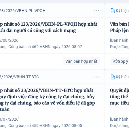
 123/2026/VBHN-PL-VPQH
Ký hiệ
ợp nhất số 123/2026/VBHN-PL-VPQH hợp nhất
Văn bản
Ưu đãi người có công với cách mạng
Pháp lện
5/08/2026]
[Ban hành
rong:
Công báo số 462-VBHN ngày 2026-08-07
Được đăng
Văn bản hợp nhất
Góp ý
 23/2026/VBHN-TT-BTC
Ký hiệ
ợp nhất số 23/2026/VBHN-TT-BTC hợp nhất
Quyết đị
uy định việc đăng ký công ty đại chúng, hủy
tổng thể
g ty đại chúng, báo cáo về vốn điều lệ đã góp
mục tiêu
 toán
8/07/2026]
[Ban hành
rong:
Công báo số 459-VBHN ngày 2026-08-05
Được đăng