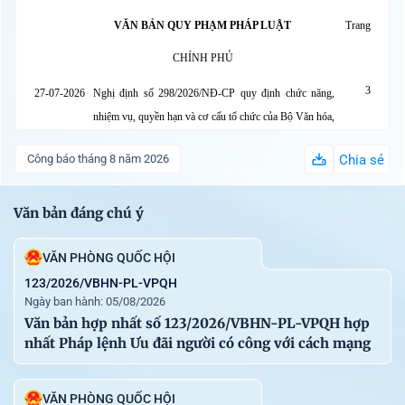
VĂN BẢN QUY PHẠM PHÁP LUẬT
Trang
CHÍNH PHỦ
3
27-07-2026
Nghị định số 298/2026/NĐ-CP quy định chức năng,
nhiệm vụ, quyền hạn và cơ cấu tổ chức của Bộ Văn hóa,
Thể thao và Du lịch
Công báo tháng 8 năm 2026
Chia sẻ
BỘ CÔNG THƯƠNG
19
Văn bản đáng chú ý
22-07-2026
Thông tư số 41/2026/TT-BCT quy định Danh mục phế
liệu và Danh mục hàng hóa đã qua sử dụng tạm ngừng
VĂN PHÒNG QUỐC HỘI
kinh doanh tạm nhập, tái xuất, chuyển khẩu
123/2026/VBHN-PL-VPQH
BỘ NGOẠI GIAO
Ngày ban hành: 05/08/2026
Văn bản hợp nhất số 123/2026/VBHN-PL-VPQH hợp
35
17-07-2026
Thông tư số 10/2026/TT-BNG hướng dẫn một số nội
nhất Pháp lệnh Ưu đãi người có công với cách mạng
dung thuộc thẩm quyền của Bộ Ngoại giao theo quy
định tại Nghị định số 289/2025/NĐ-CP của Chính phủ
VĂN PHÒNG QUỐC HỘI
hướng dẫn thi hành Nghị quyết số 197/2025/QH15