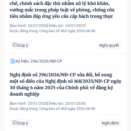
chế, chính sách đặc thù nhằm xử lý khó khăn,
vướng mắc trong pháp luật về phòng, chống rửa
tiền nhằm đáp ứng yêu cầu cấp bách trong thực
hiện cam kết quốc tế về trao đổi thông tin theo yêu
[Ban hành: 24/07/2026]
[Hiệu lực: 24/07/2027]
cầu về thuế
Được đăng trong:
Công báo số 463 ngày 2026-08-08
Góp ý
Nghị quyết
Ký hiệu: 296/2026/NĐ-CP
Nghị định số 296/2026/NĐ-CP sửa đổi, bổ sung
một số điều của Nghị định số 168/2025/NĐ-CP ngày
30 tháng 6 năm 2025 của Chính phủ về đăng ký
doanh nghiệp
[Ban hành: 23/07/2026]
[Hiệu lực: 23/07/2026]
Được đăng trong:
Công báo số 464 ngày 2026-08-08
Góp ý
Nghị định