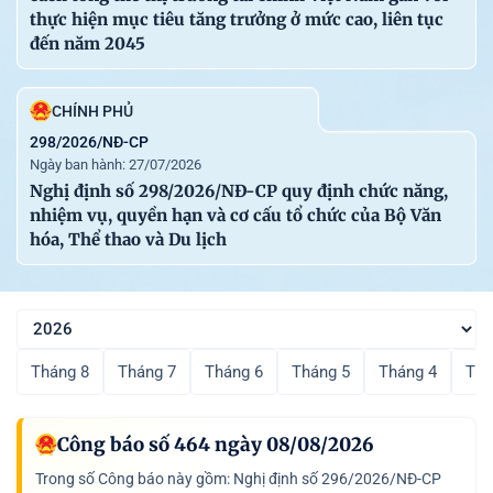
92
20-05-2026
Văn bản hợp nhất số 3729/VBHN-BNG hợp nhất
thực hiện mục tiêu tăng trưởng ở mức cao, liên tục
Thông tư Quy định thủ tục cấp Giấy phép nhập cảnh thi
đến năm 2045
hài, hài cốt, tro cốt về Việt Nam
104
CHÍNH PHỦ
20-05-2026
Văn bản hợp nhất số 3730/VBHN-BNG hợp nhất
Thông tư Hướng dẫn thủ tục đăng ký công dân Việt
298/2026/NĐ-CP
Ngày ban hành: 27/07/2026
Nam ở nước ngoài
Nghị định số 298/2026/NĐ-CP quy định chức năng,
nhiệm vụ, quyền hạn và cơ cấu tổ chức của Bộ Văn
hóa, Thể thao và Du lịch
VĂN PHÒNG CHÍNH PHỦ XUẤT BẢN
Địa chỉ: Số 1, Hoàng Hoa Thám - Ba Đình - Hà Nội.
Điện thoại: 080.44417
Email: congbao@chinhphu.vn.
Tháng 8
Tháng 7
Tháng 6
Tháng 5
Tháng 4
Thá
Website: http://congbao.chinhphu.vn
Công báo số 464 ngày 08/08/2026
Trong số Công báo này gồm: Nghị định số 296/2026/NĐ-CP