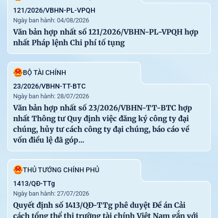
ngày 17 tháng 5 năm 2025 của Quốc hội về một số cơ
121/2026/VBHN-PL-VPQH
Ngày ban hành: 04/08/2026
chế, chính sách đặc biệt tạo đột phá trong xây dựng và
Văn bản hợp nhất số 121/2026/VBHN-PL-VPQH hợp
tổ chức thi hành pháp luật
nhất Pháp lệnh Chi phí tố tụng
BỘ XÂY DỰNG
60
BỘ TÀI CHÍNH
21-07-2026
Thông tư số 60/2026/TT-BXD phân cấp thẩm quyền
thực hiện một số nội dung quản lý công chức, viên chức
23/2026/VBHN-TT-BTC
Ngày ban hành: 28/07/2026
cho các Cục, đơn vị sự nghiệp công lập thuộc phạm vi
Văn bản hợp nhất số 23/2026/VBHN-TT-BTC hợp
quản lý của Bộ Xây dựng
nhất Thông tư Quy định việc đăng ký công ty đại
VĂN BẢN KHÁC
chúng, hủy tư cách công ty đại chúng, báo cáo về
vốn điều lệ đã góp...
THỦ TƯỚNG CHÍNH PHỦ
64
27-07-2026
Quyết định số 1413/QĐ-TTg phê duyệt Đề án Cải cách
THỦ TƯỚNG CHÍNH PHỦ
tổng thể thị trường tài chính Việt Nam gắn với thực hiện
1413/QĐ-TTg
mục tiêu tăng trưởng ở mức cao, liên tục đến năm 2045
Ngày ban hành: 27/07/2026
BỘ NGOẠI GIAO
Quyết định số 1413/QĐ-TTg phê duyệt Đề án Cải
cách tổng thể thị trường tài chính Việt Nam gắn với