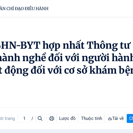
ẢN CHỈ ĐẠO ĐIỀU HÀNH
VBHN-BYT hợp nhất Thông tư
hành nghề đối với người hàn
t động đối với cơ sở khám bệ
ới trang
/
Lược đồ
Thuộc tính
Tải về
C