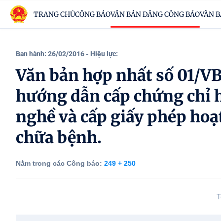
TRANG CHỦ
CÔNG BÁO
VĂN BẢN ĐĂNG CÔNG BÁO
VĂN B
Ban hành: 26/02/2016
- Hiệu lực:
Văn bản hợp nhất số 01/
hướng dẫn cấp chứng chỉ 
nghề và cấp giấy phép hoạ
chữa bệnh.
Nằm trong các Công báo:
249 + 250
T