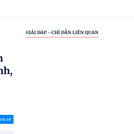
GIẢI ĐÁP - CHỈ DẪN LIÊN QUAN
h
nh,
hia sẻ