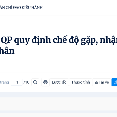
ẢN CHỈ ĐẠO ĐIỀU HÀNH
QP quy định chế độ gặp, nh
nhân
 trang
/10
Lược đồ
Thuộc tính
Tải về
C