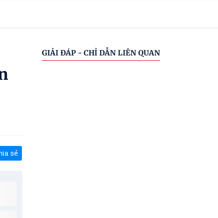
GIẢI ĐÁP - CHỈ DẪN LIÊN QUAN
ận
hia sẻ