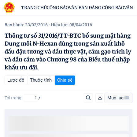
TRANG CHỦ
CÔNG BÁO
VĂN BẢN ĐĂNG CÔNG BÁO
VĂN B
Ban hành: 23/02/2016
- Hiệu lực: 08/04/2016
Thông tư số 31/2016/TT-BTC bổ sung mặt hàng
Dung môi N-Hexan dùng trong sản xuất khô
dầu đậu tương và dầu thực vật, cám gạo trích ly
và dầu cám vào Chương 98 của Biểu thuế nhập
khẩu ưu đãi.
Lược đồ
Thuộc tính
Chia sẻ
Mục lục
Tới trang
/