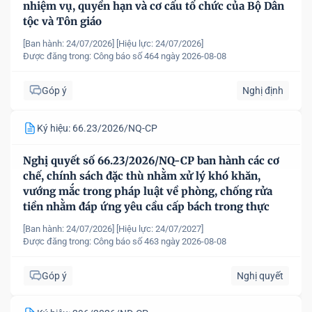
nhiệm vụ, quyền hạn và cơ cấu tổ chức của Bộ Dân
tộc và Tôn giáo
[Ban hành: 24/07/2026]
[Hiệu lực: 24/07/2026]
Được đăng trong:
Công báo số 464 ngày 2026-08-08
Góp ý
Nghị định
Ký hiệu: 66.23/2026/NQ-CP
Nghị quyết số 66.23/2026/NQ-CP ban hành các cơ
chế, chính sách đặc thù nhằm xử lý khó khăn,
vướng mắc trong pháp luật về phòng, chống rửa
tiền nhằm đáp ứng yêu cầu cấp bách trong thực
hiện cam kết quốc tế về trao đổi thông tin theo yêu
[Ban hành: 24/07/2026]
[Hiệu lực: 24/07/2027]
cầu về thuế
Được đăng trong:
Công báo số 463 ngày 2026-08-08
Góp ý
Nghị quyết