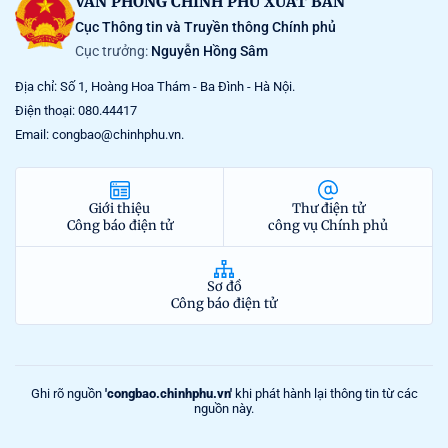
VĂN PHÒNG CHÍNH PHỦ XUẤT BẢN
Cục Thông tin và Truyền thông Chính phủ
Cục trưởng:
Nguyễn Hồng Sâm
Địa chỉ: Số 1, Hoàng Hoa Thám - Ba Đình - Hà Nội.
Điện thoại: 080.44417
Email: congbao@chinhphu.vn.
Giới thiệu
Thư điện tử
Công báo điện tử
công vụ Chính phủ
Sơ đồ
Công báo điện tử
Ghi rõ nguồn
'congbao.chinhphu.vn'
khi phát hành lại thông tin từ các
nguồn này.