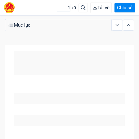
Tải về
Chia sẻ
/0
Mục lục
MỤC LỤC