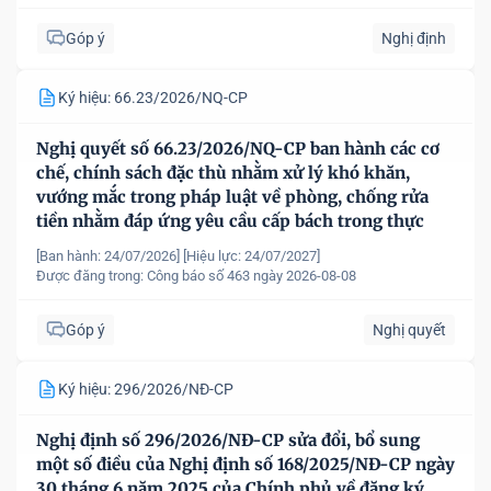
Góp ý
Nghị định
Ký hiệu: 66.23/2026/NQ-CP
Nghị quyết số 66.23/2026/NQ-CP ban hành các cơ
chế, chính sách đặc thù nhằm xử lý khó khăn,
vướng mắc trong pháp luật về phòng, chống rửa
tiền nhằm đáp ứng yêu cầu cấp bách trong thực
hiện cam kết quốc tế về trao đổi thông tin theo yêu
[Ban hành: 24/07/2026]
[Hiệu lực: 24/07/2027]
cầu về thuế
Được đăng trong:
Công báo số 463 ngày 2026-08-08
Góp ý
Nghị quyết
Ký hiệu: 296/2026/NĐ-CP
Nghị định số 296/2026/NĐ-CP sửa đổi, bổ sung
một số điều của Nghị định số 168/2025/NĐ-CP ngày
30 tháng 6 năm 2025 của Chính phủ về đăng ký