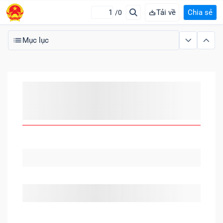
Tải về
Chia sẻ
/0
Mục lục
MỤC LỤC