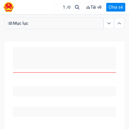
Tải về
Chia sẻ
/0
Mục lục
MỤC LỤC