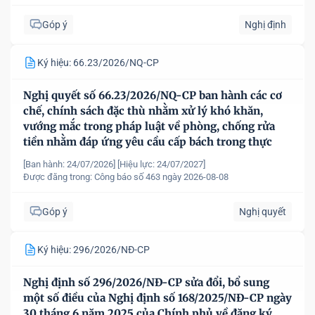
Góp ý
Nghị định
Ký hiệu: 66.23/2026/NQ-CP
Nghị quyết số 66.23/2026/NQ-CP ban hành các cơ
chế, chính sách đặc thù nhằm xử lý khó khăn,
vướng mắc trong pháp luật về phòng, chống rửa
tiền nhằm đáp ứng yêu cầu cấp bách trong thực
hiện cam kết quốc tế về trao đổi thông tin theo yêu
[Ban hành: 24/07/2026]
[Hiệu lực: 24/07/2027]
cầu về thuế
Được đăng trong:
Công báo số 463 ngày 2026-08-08
Góp ý
Nghị quyết
Ký hiệu: 296/2026/NĐ-CP
Nghị định số 296/2026/NĐ-CP sửa đổi, bổ sung
một số điều của Nghị định số 168/2025/NĐ-CP ngày
30 tháng 6 năm 2025 của Chính phủ về đăng ký