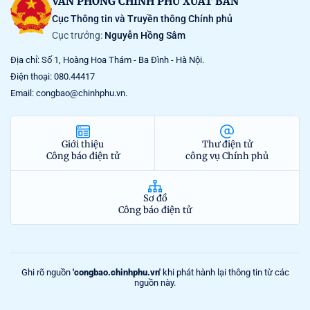
VĂN PHÒNG CHÍNH PHỦ XUẤT BẢN
Cục Thông tin và Truyền thông Chính phủ
Cục trưởng:
Nguyễn Hồng Sâm
Địa chỉ: Số 1, Hoàng Hoa Thám - Ba Đình - Hà Nội.
Điện thoại: 080.44417
Email: congbao@chinhphu.vn.
Giới thiệu
Thư điện tử
Công báo điện tử
công vụ Chính phủ
Sơ đồ
Công báo điện tử
Ghi rõ nguồn
'congbao.chinhphu.vn'
khi phát hành lại thông tin từ các
nguồn này.