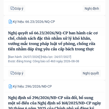
Góp ý
Nghị định
Ký hiệu: 66.23/2026/NQ-CP
Nghị quyết số 66.23/2026/NQ-CP ban hành các cơ
chế, chính sách đặc thù nhằm xử lý khó khăn,
vướng mắc trong pháp luật về phòng, chống rửa
tiền nhằm đáp ứng yêu cầu cấp bách trong thực
hiện cam kết quốc tế về trao đổi thông tin theo yêu
[Ban hành: 24/07/2026]
[Hiệu lực: 24/07/2027]
cầu về thuế
Được đăng trong:
Công báo số 463 ngày 2026-08-08
Góp ý
Nghị quyết
Ký hiệu: 296/2026/NĐ-CP
Nghị định số 296/2026/NĐ-CP sửa đổi, bổ sung
một số điều của Nghị định số 168/2025/NĐ-CP ngày
30 tháng 6 năm 2025 của Chính phủ về đăng ký