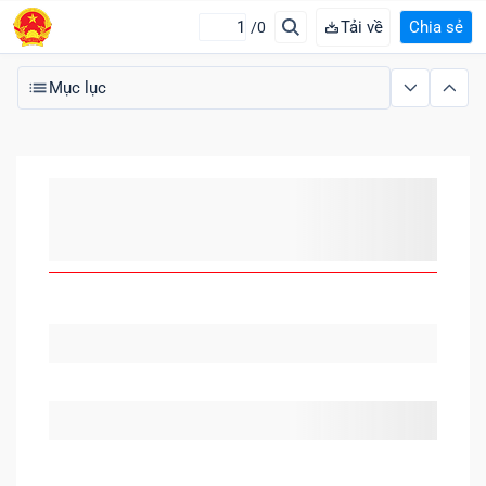
Tải về
Chia sẻ
/0
Mục lục
MỤC LỤC