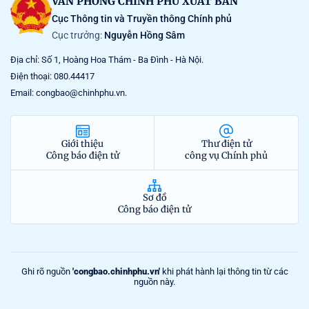
VĂN PHÒNG CHÍNH PHỦ XUẤT BẢN
Cục Thông tin và Truyền thông Chính phủ
Cục trưởng:
Nguyễn Hồng Sâm
Địa chỉ: Số 1, Hoàng Hoa Thám - Ba Đình - Hà Nội.
Điện thoại: 080.44417
Email: congbao@chinhphu.vn.
Giới thiệu
Thư điện tử
Công báo điện tử
công vụ Chính phủ
Sơ đồ
Công báo điện tử
Ghi rõ nguồn
'congbao.chinhphu.vn'
khi phát hành lại thông tin từ các
nguồn này.